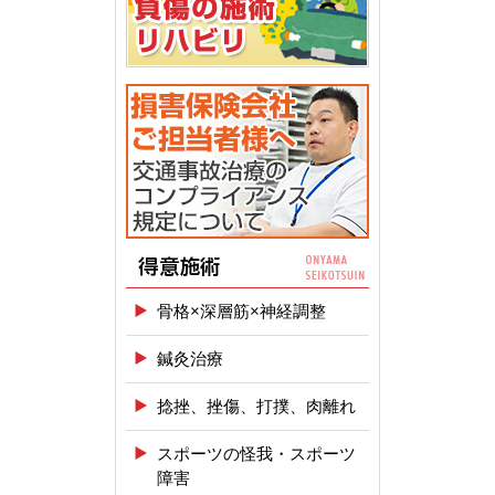
骨格×深層筋×神経調整
鍼灸治療
捻挫、挫傷、打撲、肉離れ
スポーツの怪我・スポーツ
障害