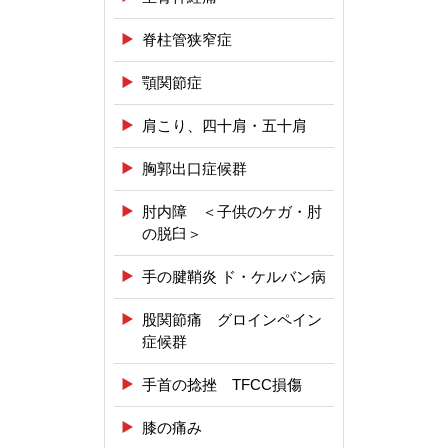
脊柱管狭窄症
顎関節症
肩こり、四十肩・五十肩
胸郭出口症候群
肘内障 ＜子供のケガ・肘
の脱臼＞
手の腱鞘炎 ド・ケルバン病
股関節痛 グロインペイン
症候群
手首の捻挫 TFCC損傷
膝の痛み