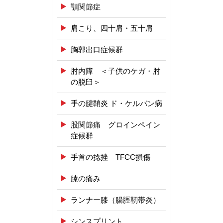
顎関節症
肩こり、四十肩・五十肩
胸郭出口症候群
肘内障 ＜子供のケガ・肘
の脱臼＞
手の腱鞘炎 ド・ケルバン病
股関節痛 グロインペイン
症候群
手首の捻挫 TFCC損傷
膝の痛み
ランナー膝（腸脛靭帯炎）
シンスプリント