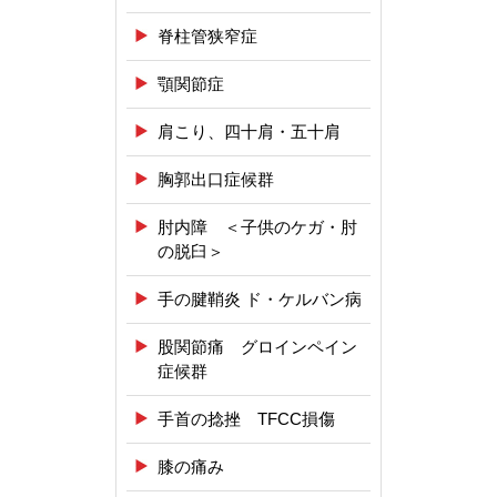
脊柱管狭窄症
顎関節症
肩こり、四十肩・五十肩
胸郭出口症候群
肘内障 ＜子供のケガ・肘
の脱臼＞
手の腱鞘炎 ド・ケルバン病
股関節痛 グロインペイン
症候群
手首の捻挫 TFCC損傷
膝の痛み