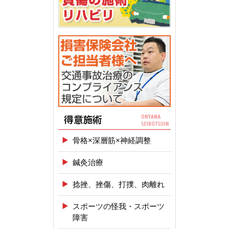
骨格×深層筋×神経調整
鍼灸治療
捻挫、挫傷、打撲、肉離れ
スポーツの怪我・スポーツ
障害