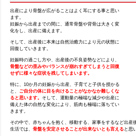
出産により骨盤が広がることはよく耳にする事と思い
ます。
妊娠から出産までの間に、通常骨盤や背骨は大きく変
化をし、出産に備えます。
そして、出産後に本来は自然治癒力により元の状態に
回復していきます。
妊娠時の過ごし方や、出産後の不良姿勢などにより、
骨盤などの歪みやバランスが崩れすぎてしまうと回復
せずに様々な症状を残してしまいます。
特に、10か月の妊娠から出産、子育てと子供を授かる
と、
ご自分の体に目を向けることがなかなか難しくな
ると思います。
そして、運動量の極端な減少や出産に
備えた体の自然な変化により、筋肉も極端に落ちてい
きます。
その中で、赤ちゃんを抱く、移動する、家事をするなど出産
生活では、
骨盤を安定させることが出来ないとも言える
と思