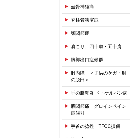
坐骨神経痛
脊柱管狭窄症
顎関節症
肩こり、四十肩・五十肩
胸郭出口症候群
肘内障 ＜子供のケガ・肘
の脱臼＞
手の腱鞘炎 ド・ケルバン病
股関節痛 グロインペイン
症候群
手首の捻挫 TFCC損傷