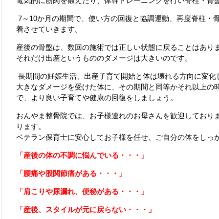
電気的に筋肉を鍛えたり、体幹トレーニングを行い脊柱・骨
7～10か月の期間で、使い方の回復と協調運動、再度脊柱・
着させていきます。
産後の骨盤は、数回の施術では正しい状態に戻ることはあり
それだけ出産というもののダメージは大きいのです。
長期間の妊娠生活、出産子育て開始と体は壊れる方向に変化
大きなダメージを受けた体に、その期間と同等かそれ以上の
で、より良い子育てや健康の回復をしましょう。
おんやま整骨院では、お子様連れのお母さんを歓迎しており
ります。
ベテラン保育士に安心してお子様を任せ、ご自分の体をしっ
「産後の体の不調に悩んでいる・・・」
「腰痛や股関節痛がある・・・」
「肩こりや尿漏れ、便秘がある・・・」
「産後、スタイルが元に戻らない・・・」