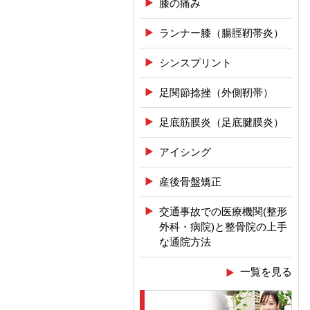
膝の痛み
ランナー膝（腸脛靭帯炎）
シンスプリント
足関節捻挫（外側靭帯）
足底筋膜炎（足底腱膜炎）
アイシング
産後骨盤矯正
交通事故での医療機関(整形
外科・病院)と整骨院の上手
な通院方法
一覧を見る