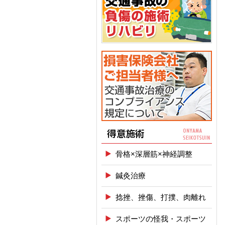
骨格×深層筋×神経調整
鍼灸治療
捻挫、挫傷、打撲、肉離れ
スポーツの怪我・スポーツ