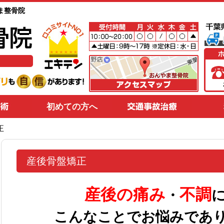
ま整骨院
初めての方へ
正
産後骨盤矯正
産後の痛み
不調
・
こんなことでお悩みであ