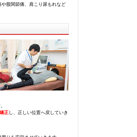
痛や股関節痛、肩こり尿もれなど
。
？
す。
矯正
し、正しい位置へ戻していき