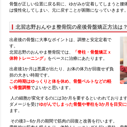
骨盤が正しい位置に戻る前に、ゆがみが定着してしまうと腰
は慢性化してしまい、元に戻すことが困難になっていきます
北習志野おんやま整骨院の産後骨盤矯正方法は
出産後の骨盤に大事なポイントは、調整と安定定着で
す。
北習志野のおんやま整骨院では、
「脊柱・骨盤矯正ｘ
体幹トレーニング」
をベースに治療にあたります。
出産後1か月は悪露が出たり、お体の体力が回復せず負
担の大きい時期です。
この時期はゆっくりと体を休め、骨盤ベルトなどの軽
い骨盤調整
でよいかと思います。
人の細胞が変化するのには3か月を要するといわれておりま
ダメージを受け
ゆがんでしまった骨盤や脊柱を3か月を目安に
ます。
その後3～6か月の期間で筋肉の回復と改善を行います。