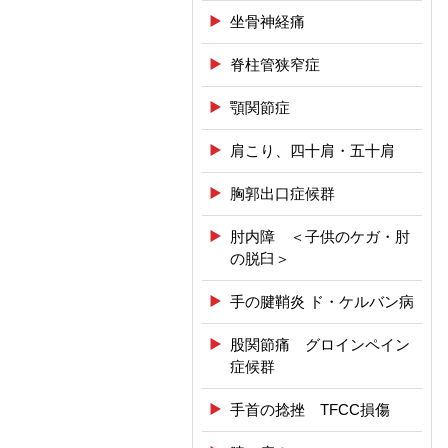
坐骨神経痛
脊柱管狭窄症
顎関節症
肩こり、四十肩・五十肩
胸郭出口症候群
肘内障 ＜子供のケガ・肘
の脱臼＞
手の腱鞘炎 ド・ケルバン病
股関節痛 グロインペイン
症候群
手首の捻挫 TFCC損傷