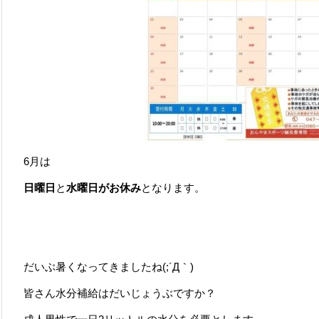
6月は
日曜日
と
水曜日がお休み
となります。
だいぶ暑くなってきましたね(;´Д｀)
皆さん水分補給はだいじょうぶですか？