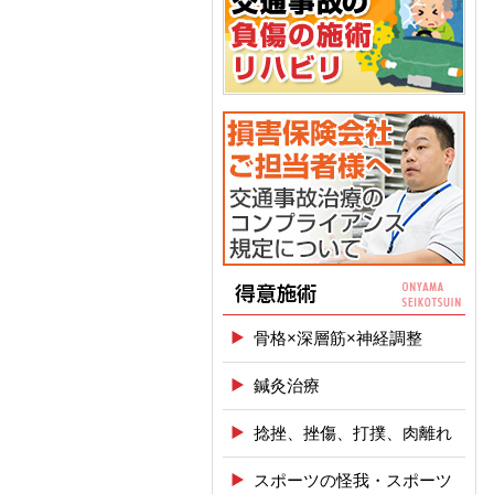
骨格×深層筋×神経調整
鍼灸治療
捻挫、挫傷、打撲、肉離れ
スポーツの怪我・スポーツ