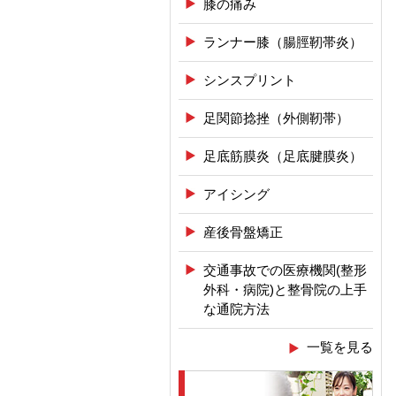
膝の痛み
ランナー膝（腸脛靭帯炎）
シンスプリント
足関節捻挫（外側靭帯）
足底筋膜炎（足底腱膜炎）
アイシング
産後骨盤矯正
交通事故での医療機関(整形
外科・病院)と整骨院の上手
な通院方法
一覧を見る