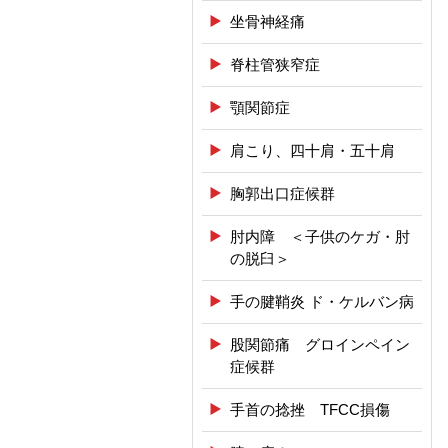
坐骨神経痛
脊柱管狭窄症
顎関節症
肩こり、四十肩・五十肩
胸郭出口症候群
肘内障 ＜子供のケガ・肘
の脱臼＞
手の腱鞘炎 ド・ケルバン病
股関節痛 グロインペイン
症候群
手首の捻挫 TFCC損傷