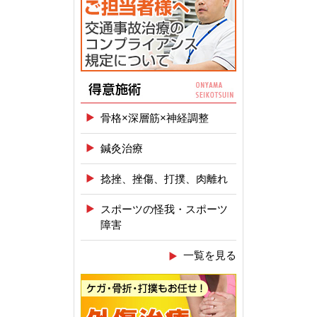
骨格×深層筋×神経調整
鍼灸治療
捻挫、挫傷、打撲、肉離れ
スポーツの怪我・スポーツ
障害
一覧を見る