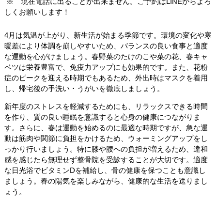
※ 現在電話に出ることが出来ません。ご予約はLINEからよろ
しくお願いします！
4月は気温が上がり、新生活が始まる季節です。環境の変化や寒
暖差により体調を崩しやすいため、バランスの良い食事と適度
な運動を心がけましょう。春野菜のたけのこや菜の花、春キャ
ベツは栄養豊富で、免疫力アップにも効果的です。また、花粉
症のピークを迎える時期でもあるため、外出時はマスクを着用
し、帰宅後の手洗い・うがいを徹底しましょう。
新年度のストレスを軽減するためにも、リラックスできる時間
を作り、質の良い睡眠を意識すると心身の健康につながりま
す。さらに、春は運動を始めるのに最適な時期ですが、急な運
動は筋肉や関節に負担をかけるため、ウォーミングアップをし
っかり行いましょう。特に膝や腰への負担が増えるため、違和
感を感じたら無理せず整骨院を受診することが大切です。適度
な日光浴でビタミンDを補給し、骨の健康を保つことも意識し
ましょう。春の陽気を楽しみながら、健康的な生活を送りまし
ょう。