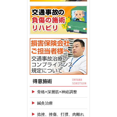
骨格×深層筋×神経調整
鍼灸治療
捻挫、挫傷、打撲、肉離れ