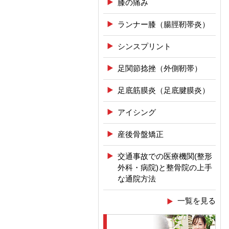
膝の痛み
ランナー膝（腸脛靭帯炎）
シンスプリント
足関節捻挫（外側靭帯）
足底筋膜炎（足底腱膜炎）
アイシング
産後骨盤矯正
交通事故での医療機関(整形
外科・病院)と整骨院の上手
な通院方法
一覧を見る