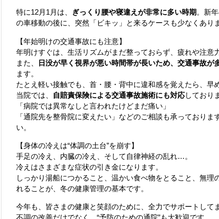
特に12月1月は、
ぎっくり腰や寝違えが非常に多い時期
。新年
の車移動の後に、突然「ビキッ」と来るケースも少なくあり
【年始明けの交通事故にも注意】
年明けすぐは、生活リズムがまだ整っておらず、疲れや注意
また、
日没が早く視界が悪い時間帯が長いため、交通事故が
ます。
たとえ軽い接触でも、首・腰・背中に違和感を覚えたら、早
当院では、
自賠責保険による交通事故施術にも対応
しており
「病院では異常なしと言われたけどまだ痛い」
「通院先を整骨院に変えたい」などのご相談も承っておりま
い。
【身体の冷えは“体調の土台”を崩す】
手足の冷え、内臓の冷え、そして自律神経の乱れ…。
冷えはさまざまな症状の引き金になります。
しっかり湯船につかること、温かい食べ物をとること、無理
れることが、冬の健康管理の基本です。
今年も、皆さまの健康と笑顔のために、全力でサポートして
不調の改善だけでなく、“予防のための通院”も大歓迎です。