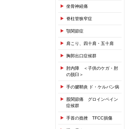
坐骨神経痛
脊柱管狭窄症
顎関節症
肩こり、四十肩・五十肩
胸郭出口症候群
肘内障 ＜子供のケガ・肘
の脱臼＞
手の腱鞘炎 ド・ケルバン病
股関節痛 グロインペイン
症候群
手首の捻挫 TFCC損傷