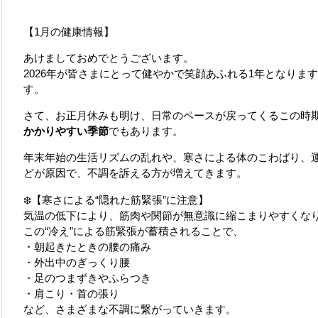
【1月の健康情報】
あけましておめでとうございます。
2026年が皆さまにとって健やかで笑顔あふれる1年となりま
す。
さて、お正月休みも明け、日常のペースが戻ってくるこの時期
かかりやすい季節
でもあります。
年末年始の生活リズムの乱れや、寒さによる体のこわばり、
どが原因で、不調を訴える方が増えてきます。
❄️【寒さによる“隠れた筋緊張”に注意】
気温の低下により、筋肉や関節が無意識に縮こまりやすくな
この“冷え”による筋緊張が蓄積されることで、
・朝起きたときの腰の痛み
・外出中のぎっくり腰
・足のつまずきやふらつき
・肩こり・首の張り
など、さまざまな不調に繋がっていきます。