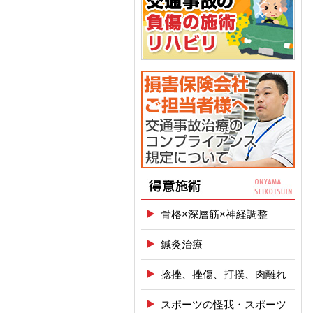
骨格×深層筋×神経調整
鍼灸治療
捻挫、挫傷、打撲、肉離れ
スポーツの怪我・スポーツ